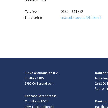
ondernemen.
Telefoon:
0180 - 641752
E-mailadres:
marcel.stevens@tinke.nl
Tinke Assurantiën B.V.
Kantoor
Postbus 1185
Noorderp
2990 CA
Barendrecht
2662 DJ
010 - 
Kantoor Barendrecht
Trondheim 20-24
Kantoo
2993 LE Barendrecht
Raadhuis